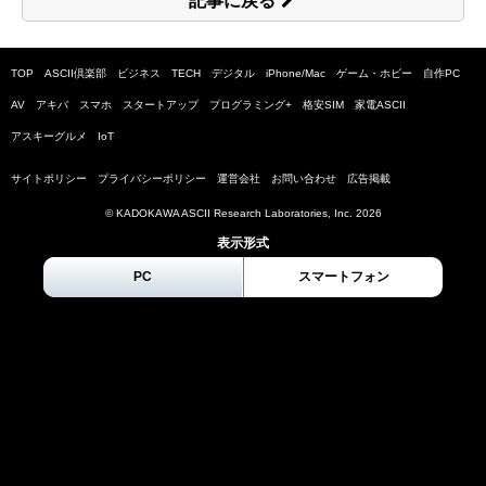
記事に戻る
TOP
ASCII倶楽部
ビジネス
TECH
デジタル
iPhone/Mac
ゲーム・ホビー
自作PC
AV
アキバ
スマホ
スタートアップ
プログラミング+
格安SIM
家電ASCII
アスキーグルメ
IoT
サイトポリシー
プライバシーポリシー
運営会社
お問い合わせ
広告掲載
© KADOKAWA ASCII Research Laboratories, Inc.
2026
表示形式
PC
スマートフォン