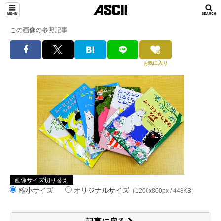
この画像の参照記事
お気に入り
画像サイズ切り替え
縮小サイズ
オリジナルサイズ
（1200x800px / 448KB）