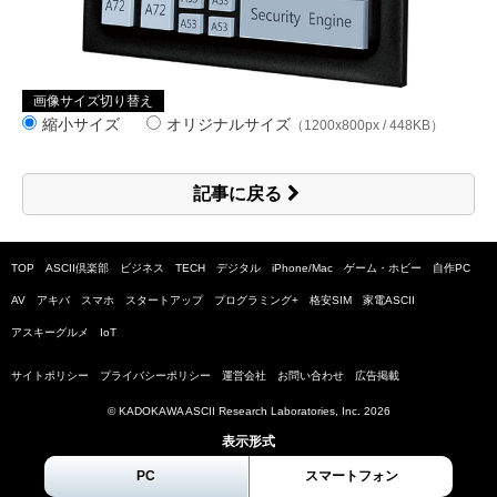
画像サイズ切り替え
縮小サイズ
オリジナルサイズ
（1200x800px / 448KB）
記事に戻る
TOP
ASCII倶楽部
ビジネス
TECH
デジタル
iPhone/Mac
ゲーム・ホビー
自作PC
AV
アキバ
スマホ
スタートアップ
プログラミング+
格安SIM
家電ASCII
アスキーグルメ
IoT
サイトポリシー
プライバシーポリシー
運営会社
お問い合わせ
広告掲載
© KADOKAWA ASCII Research Laboratories, Inc.
2026
表示形式
PC
スマートフォン