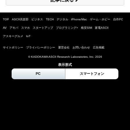
TOP
ASCII倶楽部
ビジネス
TECH
デジタル
iPhone/Mac
ゲーム・ホビー
自作PC
AV
アキバ
スマホ
スタートアップ
プログラミング+
格安SIM
家電ASCII
アスキーグルメ
IoT
サイトポリシー
プライバシーポリシー
運営会社
お問い合わせ
広告掲載
© KADOKAWA ASCII Research Laboratories, Inc.
2026
表示形式
PC
スマートフォン