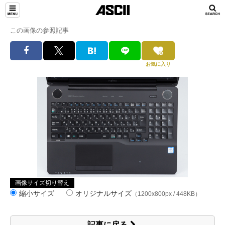
この画像の参照記事
お気に入り
画像サイズ切り替え
縮小サイズ
オリジナルサイズ
（1200x800px / 448KB）
記事に戻る