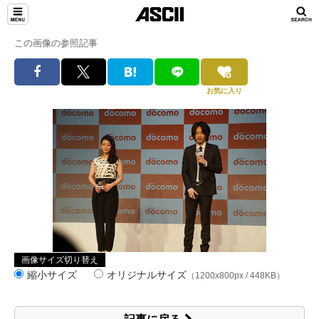
この画像の参照記事
お気に入り
画像サイズ切り替え
縮小サイズ
オリジナルサイズ
（1200x800px / 448KB）