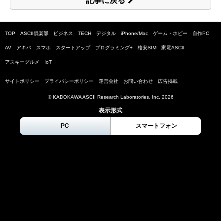
記事に戻る
TOP
ASCII倶楽部
ビジネス
TECH
デジタル
iPhone/Mac
ゲーム・ホビー
自作PC
AV
アキバ
スマホ
スタートアップ
プログラミング+
格安SIM
家電ASCII
アスキーグルメ
IoT
サイトポリシー
プライバシーポリシー
運営会社
お問い合わせ
広告掲載
© KADOKAWA ASCII Research Laboratories, Inc.
2026
表示形式
PC
スマートフォン