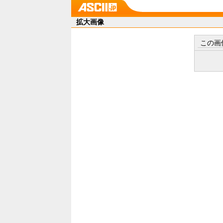
拡大画像
この画