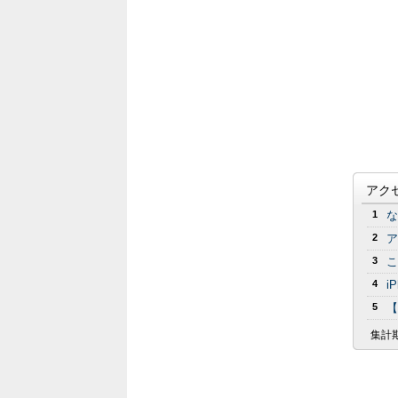
アク
1
な
2
ア
3
こ
4
i
5
【
集計