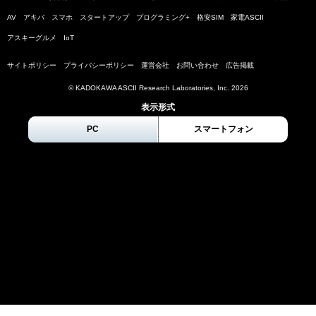
AV
アキバ
スマホ
スタートアップ
プログラミング+
格安SIM
家電ASCII
アスキーグルメ
IoT
サイトポリシー
プライバシーポリシー
運営会社
お問い合わせ
広告掲載
© KADOKAWA ASCII Research Laboratories, Inc.
2026
表示形式
PC
スマートフォン