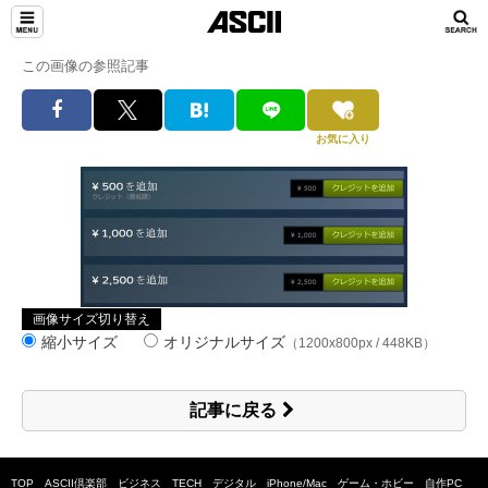
この画像の参照記事
お気に入り
画像サイズ切り替え
縮小サイズ
オリジナルサイズ
（1200x800px / 448KB）
記事に戻る
TOP
ASCII倶楽部
ビジネス
TECH
デジタル
iPhone/Mac
ゲーム・ホビー
自作PC