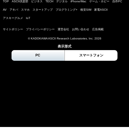
TOP
ASCII倶楽部
ビジネス
TECH
デジタル
iPhone/Mac
ゲーム・ホビー
自作PC
AV
アキバ
スマホ
スタートアップ
プログラミング+
格安SIM
家電ASCII
アスキーグルメ
IoT
サイトポリシー
プライバシーポリシー
運営会社
お問い合わせ
広告掲載
© KADOKAWA ASCII Research Laboratories, Inc.
2026
表示形式
PC
スマートフォン