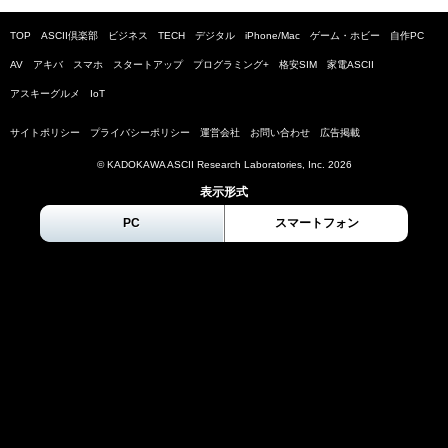
TOP
ASCII倶楽部
ビジネス
TECH
デジタル
iPhone/Mac
ゲーム・ホビー
自作PC
AV
アキバ
スマホ
スタートアップ
プログラミング+
格安SIM
家電ASCII
アスキーグルメ
IoT
サイトポリシー
プライバシーポリシー
運営会社
お問い合わせ
広告掲載
© KADOKAWA ASCII Research Laboratories, Inc.
2026
表示形式
PC
スマートフォン