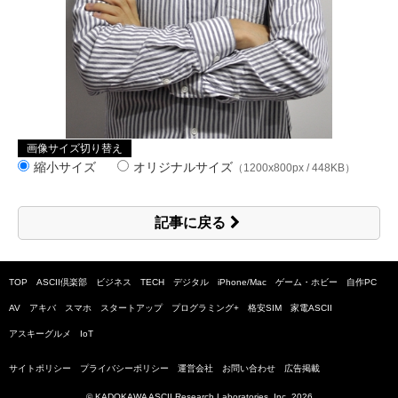
画像サイズ切り替え
縮小サイズ
オリジナルサイズ
（1200x800px / 448KB）
記事に戻る
TOP
ASCII倶楽部
ビジネス
TECH
デジタル
iPhone/Mac
ゲーム・ホビー
自作PC
AV
アキバ
スマホ
スタートアップ
プログラミング+
格安SIM
家電ASCII
アスキーグルメ
IoT
サイトポリシー
プライバシーポリシー
運営会社
お問い合わせ
広告掲載
© KADOKAWA ASCII Research Laboratories, Inc.
2026