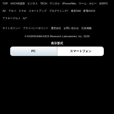
TOP
ASCII倶楽部
ビジネス
TECH
デジタル
iPhone/Mac
ゲーム・ホビー
自作PC
AV
アキバ
スマホ
スタートアップ
プログラミング+
格安SIM
家電ASCII
アスキーグルメ
IoT
サイトポリシー
プライバシーポリシー
運営会社
お問い合わせ
広告掲載
© KADOKAWA ASCII Research Laboratories, Inc.
2026
表示形式
PC
スマートフォン