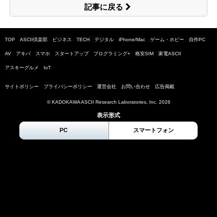
記事に戻る
TOP
ASCII倶楽部
ビジネス
TECH
デジタル
iPhone/Mac
ゲーム・ホビー
自作PC
AV
アキバ
スマホ
スタートアップ
プログラミング+
格安SIM
家電ASCII
アスキーグルメ
IoT
サイトポリシー
プライバシーポリシー
運営会社
お問い合わせ
広告掲載
© KADOKAWA ASCII Research Laboratories, Inc.
2026
表示形式
PC
スマートフォン