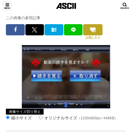
この画像の参照記事
お気に入り
画像サイズ切り替え
縮小サイズ
オリジナルサイズ
（1200x800px / 448KB）