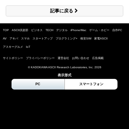
記事に戻る
TOP
ASCII倶楽部
ビジネス
TECH
デジタル
iPhone/Mac
ゲーム・ホビー
自作PC
AV
アキバ
スマホ
スタートアップ
プログラミング+
格安SIM
家電ASCII
アスキーグルメ
IoT
サイトポリシー
プライバシーポリシー
運営会社
お問い合わせ
広告掲載
© KADOKAWA ASCII Research Laboratories, Inc.
2026
表示形式
PC
スマートフォン