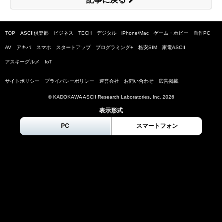
TOP
ASCII倶楽部
ビジネス
TECH
デジタル
iPhone/Mac
ゲーム・ホビー
自作PC
AV
アキバ
スマホ
スタートアップ
プログラミング+
格安SIM
家電ASCII
アスキーグルメ
IoT
サイトポリシー
プライバシーポリシー
運営会社
お問い合わせ
広告掲載
© KADOKAWA ASCII Research Laboratories, Inc.
2026
表示形式
PC
スマートフォン