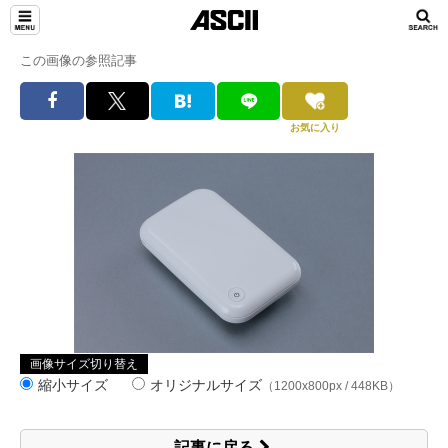
この画像の参照記事
お気に入り
画像サイズ切り替え
縮小サイズ
オリジナルサイズ
（1200x800px / 448KB）
記事に戻る