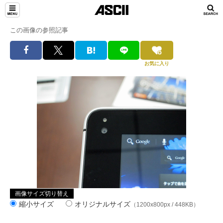
この画像の参照記事
お気に入り
画像サイズ切り替え
縮小サイズ
オリジナルサイズ
（1200x800px / 448KB）