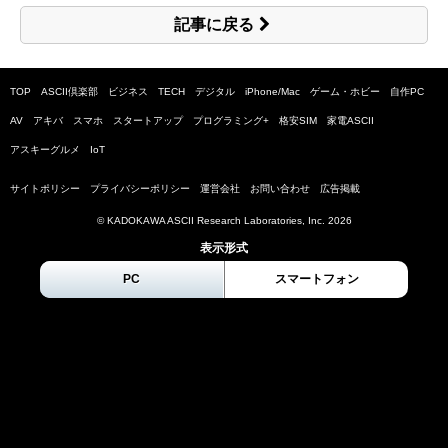
記事に戻る
TOP
ASCII倶楽部
ビジネス
TECH
デジタル
iPhone/Mac
ゲーム・ホビー
自作PC
AV
アキバ
スマホ
スタートアップ
プログラミング+
格安SIM
家電ASCII
アスキーグルメ
IoT
サイトポリシー
プライバシーポリシー
運営会社
お問い合わせ
広告掲載
© KADOKAWA ASCII Research Laboratories, Inc.
2026
表示形式
PC
スマートフォン