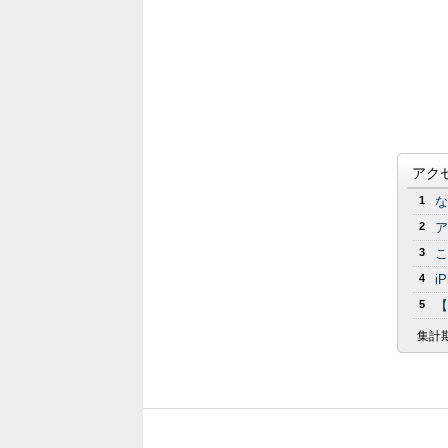
アク
1
な
2
ア
3
こ
4
i
5
【
集計