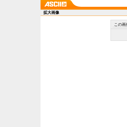
拡大画像
この画