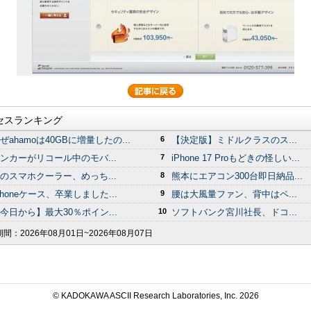
セスランキング
ぜahamoは40GBに増量したの...
6
【決定版】ミドルクラスのス...
ンカーがリコール中のモバ...
7
iPhone 17 Proもどきの怪しい...
のスマホクーラー、めっち...
8
熊本にエアコン300台即日納品...
Phoneケース、卒業しました...
9
腰は大風量ファン、背中はペ...
今日から】最大30％ポイン...
10
ソフトバンク宮川社長、ドコ...
期間：
2026年08月01日~2026年08月07日
© KADOKAWA ASCII Research Laboratories, Inc.
2026