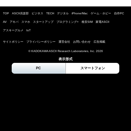
TOP
ASCII倶楽部
ビジネス
TECH
デジタル
iPhone/Mac
ゲーム・ホビー
自作PC
AV
アキバ
スマホ
スタートアップ
プログラミング+
格安SIM
家電ASCII
アスキーグルメ
IoT
サイトポリシー
プライバシーポリシー
運営会社
お問い合わせ
広告掲載
© KADOKAWA ASCII Research Laboratories, Inc.
2026
表示形式
PC
スマートフォン