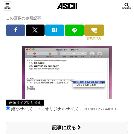
この画像の参照記事
お気に入り
画像サイズ切り替え
縮小サイズ
オリジナルサイズ
（1200x800px / 448KB）
記事に戻る