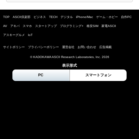
TOP
ASCII倶楽部
ビジネス
TECH
デジタル
iPhone/Mac
ゲーム・ホビー
自作PC
AV
アキバ
スマホ
スタートアップ
プログラミング+
格安SIM
家電ASCII
アスキーグルメ
IoT
サイトポリシー
プライバシーポリシー
運営会社
お問い合わせ
広告掲載
© KADOKAWA ASCII Research Laboratories, Inc.
2026
表示形式
PC
スマートフォン