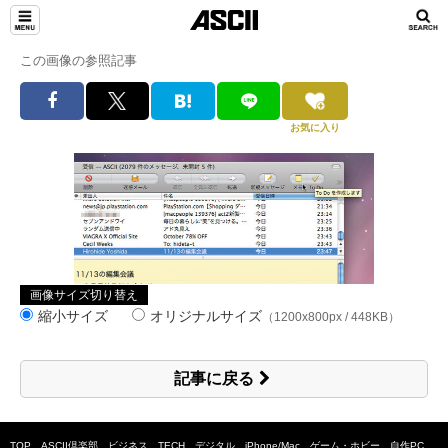
この画像の参照記事
お気に入り
画像サイズ切り替え
縮小サイズ
オリジナルサイズ
（1200x800px / 448KB）
記事に戻る
TOP
ASCII倶楽部
ビジネス
TECH
デジタル
iPhone/Mac
ゲーム・ホビー
自作PC