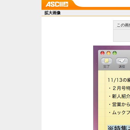
拡大画像
この画