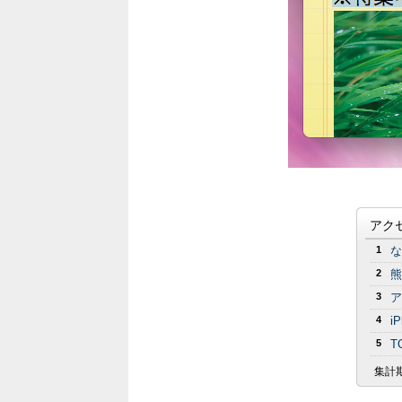
アク
1
な
2
熊
3
ア
4
i
5
T
集計