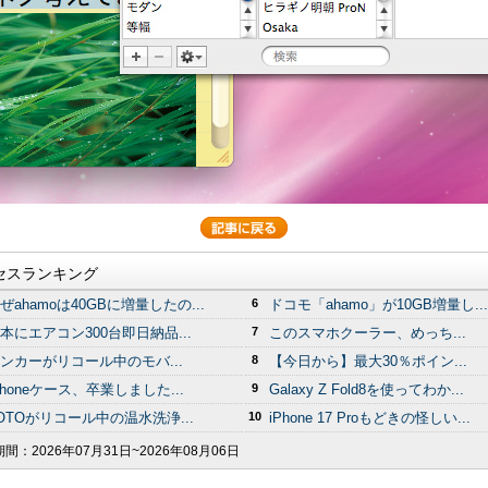
セスランキング
ぜahamoは40GBに増量したの...
6
ドコモ「ahamo」が10GB増量し...
本にエアコン300台即日納品...
7
このスマホクーラー、めっち...
ンカーがリコール中のモバ...
8
【今日から】最大30％ポイン...
Phoneケース、卒業しました...
9
Galaxy Z Fold8を使ってわか...
OTOがリコール中の温水洗浄...
10
iPhone 17 Proもどきの怪しい...
期間：
2026年07月31日~2026年08月06日