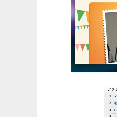
アク
1
i
2
熊
3
T
4
ア