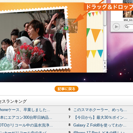
セスランキング
Phoneケース、卒業しました...
6
このスマホクーラー、めっち...
本にエアコン300台即日納品...
7
【今日から】最大30％ポイン...
OTOがリコール中の温水洗浄...
8
Galaxy Z Fold8を使ってわか...
ンカーがリコール中のモバ...
9
iPhone 17 Proもどきの怪しい...