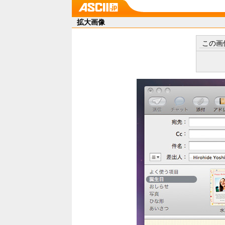
拡大画像
この画