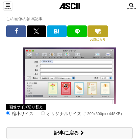
この画像の参照記事
お気に入り
画像サイズ切り替え
縮小サイズ
オリジナルサイズ
（1200x800px / 448KB）
記事に戻る