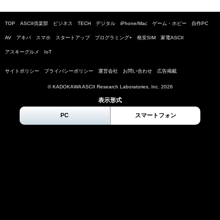
TOP
ASCII倶楽部
ビジネス
TECH
デジタル
iPhone/Mac
ゲーム・ホビー
自作PC
AV
アキバ
スマホ
スタートアップ
プログラミング+
格安SIM
家電ASCII
アスキーグルメ
IoT
サイトポリシー
プライバシーポリシー
運営会社
お問い合わせ
広告掲載
© KADOKAWA ASCII Research Laboratories, Inc.
2026
表示形式
PC
スマートフォン