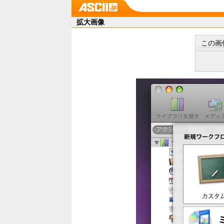
拡大画像
この画