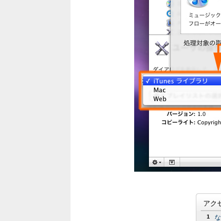
アク
1
な