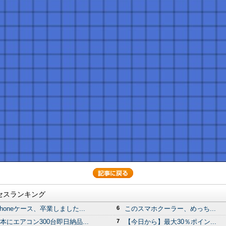
セスランキング
Phoneケース、卒業しました...
6
このスマホクーラー、めっち...
本にエアコン300台即日納品...
7
【今日から】最大30％ポイン...