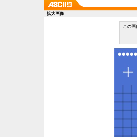
拡大画像
この画