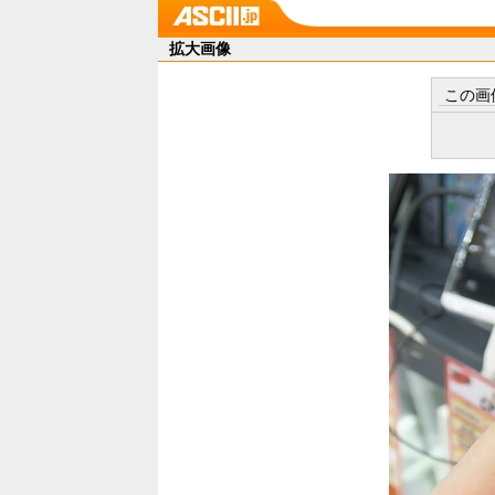
拡大画像
この画