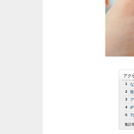
アク
1
な
2
熊
3
ア
4
i
5
T
集計