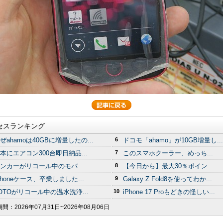
セスランキング
ぜahamoは40GBに増量したの...
6
ドコモ「ahamo」が10GB増量し...
本にエアコン300台即日納品...
7
このスマホクーラー、めっち...
ンカーがリコール中のモバ...
8
【今日から】最大30％ポイン...
Phoneケース、卒業しました...
9
Galaxy Z Fold8を使ってわか...
OTOがリコール中の温水洗浄...
10
iPhone 17 Proもどきの怪しい...
期間：
2026年07月31日~2026年08月06日