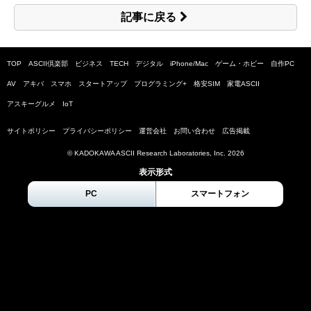
記事に戻る
TOP
ASCII倶楽部
ビジネス
TECH
デジタル
iPhone/Mac
ゲーム・ホビー
自作PC
AV
アキバ
スマホ
スタートアップ
プログラミング+
格安SIM
家電ASCII
アスキーグルメ
IoT
サイトポリシー
プライバシーポリシー
運営会社
お問い合わせ
広告掲載
© KADOKAWA ASCII Research Laboratories, Inc.
2026
表示形式
PC
スマートフォン