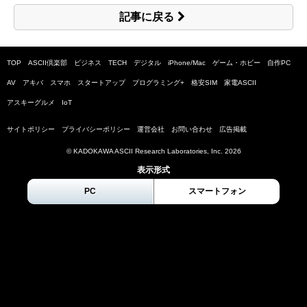
記事に戻る
TOP
ASCII倶楽部
ビジネス
TECH
デジタル
iPhone/Mac
ゲーム・ホビー
自作PC
AV
アキバ
スマホ
スタートアップ
プログラミング+
格安SIM
家電ASCII
アスキーグルメ
IoT
サイトポリシー
プライバシーポリシー
運営会社
お問い合わせ
広告掲載
© KADOKAWA ASCII Research Laboratories, Inc.
2026
表示形式
PC
スマートフォン