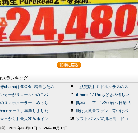
セスランキング
ぜahamoは40GBに増量したの...
6
【決定版】ミドルクラスのス...
ンカーがリコール中のモバ...
7
iPhone 17 Proもどきの怪しい...
のスマホクーラー、めっち...
8
熊本にエアコン300台即日納品...
Phoneケース、卒業しました...
9
腰は大風量ファン、背中はペ...
今日から】最大30％ポイン...
10
ソフトバンク宮川社長、ドコ...
期間：
2026年08月01日~2026年08月07日