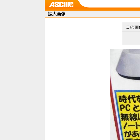
拡大画像
この画