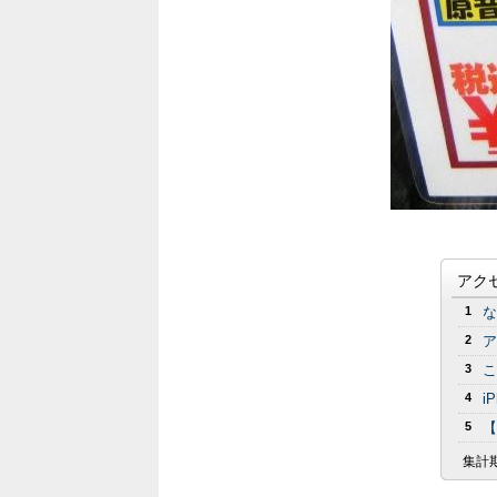
アク
1
な
2
ア
3
こ
4
i
5
【
集計