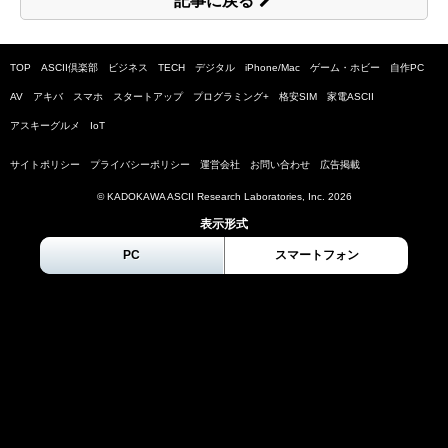
記事に戻る
TOP
ASCII倶楽部
ビジネス
TECH
デジタル
iPhone/Mac
ゲーム・ホビー
自作PC
AV
アキバ
スマホ
スタートアップ
プログラミング+
格安SIM
家電ASCII
アスキーグルメ
IoT
サイトポリシー
プライバシーポリシー
運営会社
お問い合わせ
広告掲載
© KADOKAWA ASCII Research Laboratories, Inc.
2026
表示形式
PC
スマートフォン