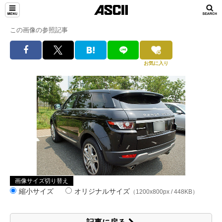
この画像の参照記事
お気に入り
画像サイズ切り替え
縮小サイズ
オリジナルサイズ
（1200x800px / 448KB）