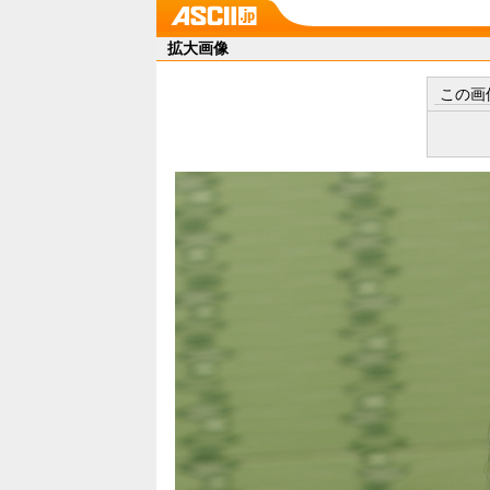
拡大画像
この画