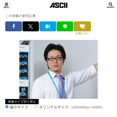
この画像の参照記事
お気に入り
画像サイズ切り替え
縮小サイズ
オリジナルサイズ
（1200x800px / 448KB）