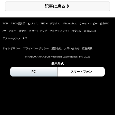
記事に戻る
TOP
ASCII倶楽部
ビジネス
TECH
デジタル
iPhone/Mac
ゲーム・ホビー
自作PC
AV
アキバ
スマホ
スタートアップ
プログラミング+
格安SIM
家電ASCII
アスキーグルメ
IoT
サイトポリシー
プライバシーポリシー
運営会社
お問い合わせ
広告掲載
© KADOKAWA ASCII Research Laboratories, Inc.
2026
表示形式
PC
スマートフォン