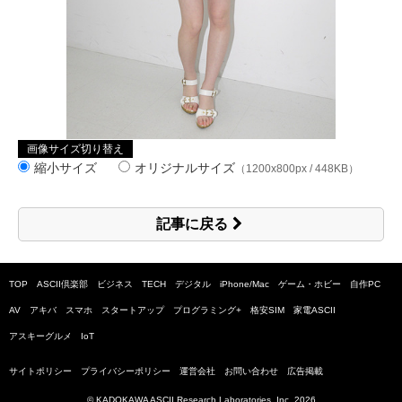
画像サイズ切り替え
縮小サイズ
オリジナルサイズ
（1200x800px / 448KB）
記事に戻る
TOP
ASCII倶楽部
ビジネス
TECH
デジタル
iPhone/Mac
ゲーム・ホビー
自作PC
AV
アキバ
スマホ
スタートアップ
プログラミング+
格安SIM
家電ASCII
アスキーグルメ
IoT
サイトポリシー
プライバシーポリシー
運営会社
お問い合わせ
広告掲載
© KADOKAWA ASCII Research Laboratories, Inc.
2026