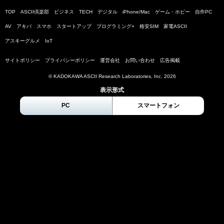
TOP
ASCII倶楽部
ビジネス
TECH
デジタル
iPhone/Mac
ゲーム・ホビー
自作PC
AV
アキバ
スマホ
スタートアップ
プログラミング+
格安SIM
家電ASCII
アスキーグルメ
IoT
サイトポリシー
プライバシーポリシー
運営会社
お問い合わせ
広告掲載
© KADOKAWA ASCII Research Laboratories, Inc.
2026
表示形式
PC
スマートフォン