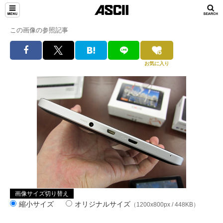
この画像の参照記事
お気に入り
画像サイズ切り替え
縮小サイズ
オリジナルサイズ
（1200x800px / 448KB）