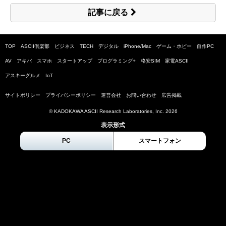
記事に戻る
TOP
ASCII倶楽部
ビジネス
TECH
デジタル
iPhone/Mac
ゲーム・ホビー
自作PC
AV
アキバ
スマホ
スタートアップ
プログラミング+
格安SIM
家電ASCII
アスキーグルメ
IoT
サイトポリシー
プライバシーポリシー
運営会社
お問い合わせ
広告掲載
© KADOKAWA ASCII Research Laboratories, Inc.
2026
表示形式
PC
スマートフォン