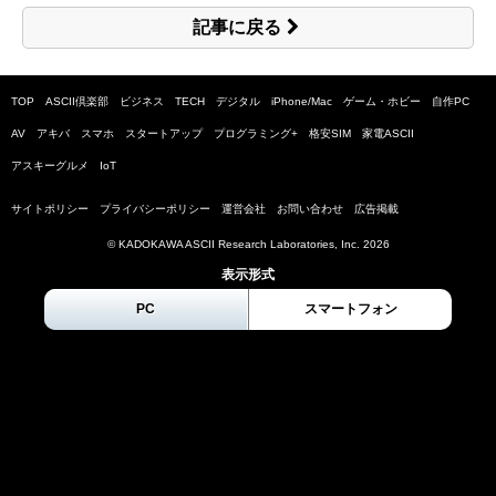
記事に戻る
TOP
ASCII倶楽部
ビジネス
TECH
デジタル
iPhone/Mac
ゲーム・ホビー
自作PC
AV
アキバ
スマホ
スタートアップ
プログラミング+
格安SIM
家電ASCII
アスキーグルメ
IoT
サイトポリシー
プライバシーポリシー
運営会社
お問い合わせ
広告掲載
© KADOKAWA ASCII Research Laboratories, Inc.
2026
表示形式
PC
スマートフォン