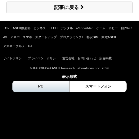
記事に戻る
TOP
ASCII倶楽部
ビジネス
TECH
デジタル
iPhone/Mac
ゲーム・ホビー
自作PC
AV
アキバ
スマホ
スタートアップ
プログラミング+
格安SIM
家電ASCII
アスキーグルメ
IoT
サイトポリシー
プライバシーポリシー
運営会社
お問い合わせ
広告掲載
© KADOKAWA ASCII Research Laboratories, Inc.
2026
表示形式
PC
スマートフォン