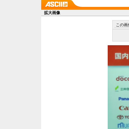
拡大画像
この画