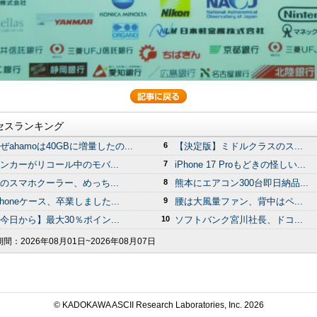
セスランキング
ぜahamoは40GBに増量したの...
6
【決定版】ミドルクラスのス...
ンカーがリコール中のモバ...
7
iPhone 17 Proもどきの怪しい...
のスマホクーラー、めっち...
8
熊本にエアコン300台即日納品...
Phoneケース、卒業しました...
9
腰は大風量ファン、背中はペ...
今日から】最大30％ポイン...
10
ソフトバンク宮川社長、ドコ...
期間：
2026年08月01日~2026年08月07日
© KADOKAWA ASCII Research Laboratories, Inc.
2026