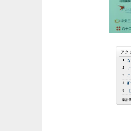
アク
1
な
2
ア
3
こ
4
i
5
【
集計