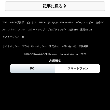
記事に戻る
TOP
ASCII倶楽部
ビジネス
TECH
デジタル
iPhone/Mac
ゲーム・ホビー
自作PC
AV
アキバ
スマホ
スタートアップ
プログラミング+
格安SIM
家電ASCII
アスキーグルメ
IoT
サイトポリシー
プライバシーポリシー
運営会社
お問い合わせ
広告掲載
© KADOKAWA ASCII Research Laboratories, Inc.
2026
表示形式
PC
スマートフォン