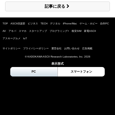
記事に戻る
TOP
ASCII倶楽部
ビジネス
TECH
デジタル
iPhone/Mac
ゲーム・ホビー
自作PC
AV
アキバ
スマホ
スタートアップ
プログラミング+
格安SIM
家電ASCII
アスキーグルメ
IoT
サイトポリシー
プライバシーポリシー
運営会社
お問い合わせ
広告掲載
© KADOKAWA ASCII Research Laboratories, Inc.
2026
表示形式
PC
スマートフォン