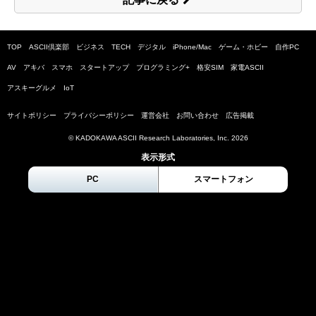
TOP
ASCII倶楽部
ビジネス
TECH
デジタル
iPhone/Mac
ゲーム・ホビー
自作PC
AV
アキバ
スマホ
スタートアップ
プログラミング+
格安SIM
家電ASCII
アスキーグルメ
IoT
サイトポリシー
プライバシーポリシー
運営会社
お問い合わせ
広告掲載
© KADOKAWA ASCII Research Laboratories, Inc.
2026
表示形式
PC
スマートフォン