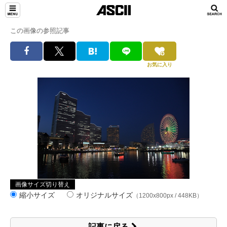
この画像の参照記事
お気に入り
画像サイズ切り替え
縮小サイズ
オリジナルサイズ
（1200x800px / 448KB）
記事に戻る