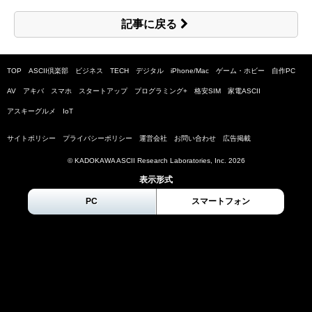
記事に戻る
TOP
ASCII倶楽部
ビジネス
TECH
デジタル
iPhone/Mac
ゲーム・ホビー
自作PC
AV
アキバ
スマホ
スタートアップ
プログラミング+
格安SIM
家電ASCII
アスキーグルメ
IoT
サイトポリシー
プライバシーポリシー
運営会社
お問い合わせ
広告掲載
© KADOKAWA ASCII Research Laboratories, Inc.
2026
表示形式
PC
スマートフォン