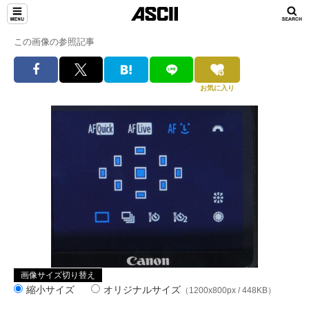
この画像の参照記事
お気に入り
画像サイズ切り替え
縮小サイズ
オリジナルサイズ
（1200x800px / 448KB）