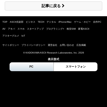
記事に戻る
TOP
ASCII倶楽部
ビジネス
TECH
デジタル
iPhone/Mac
ゲーム・ホビー
自作PC
AV
アキバ
スマホ
スタートアップ
プログラミング+
格安SIM
家電ASCII
アスキーグルメ
IoT
サイトポリシー
プライバシーポリシー
運営会社
お問い合わせ
広告掲載
© KADOKAWA ASCII Research Laboratories, Inc.
2026
表示形式
PC
スマートフォン