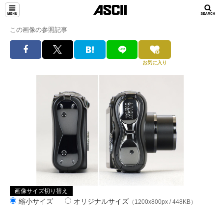
この画像の参照記事
お気に入り
画像サイズ切り替え
縮小サイズ
オリジナルサイズ
（1200x800px / 448KB）