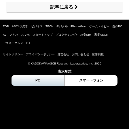
記事に戻る
TOP
ASCII倶楽部
ビジネス
TECH
デジタル
iPhone/Mac
ゲーム・ホビー
自作PC
AV
アキバ
スマホ
スタートアップ
プログラミング+
格安SIM
家電ASCII
アスキーグルメ
IoT
サイトポリシー
プライバシーポリシー
運営会社
お問い合わせ
広告掲載
© KADOKAWA ASCII Research Laboratories, Inc.
2026
表示形式
PC
スマートフォン