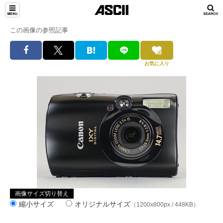
この画像の参照記事
お気に入り
画像サイズ切り替え
縮小サイズ
オリジナルサイズ
（1200x800px / 448KB）