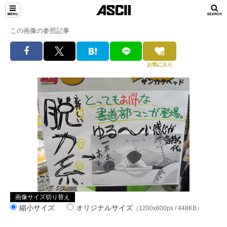
この画像の参照記事
お気に入り
画像サイズ切り替え
縮小サイズ
オリジナルサイズ
（1200x800px / 448KB）