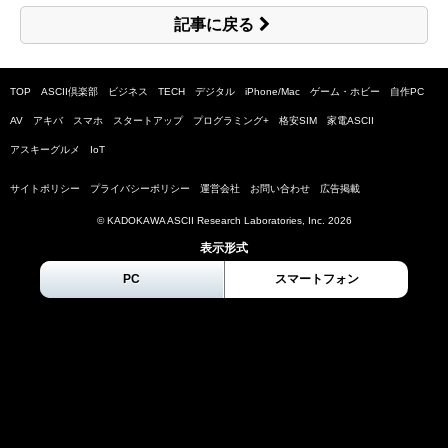
記事に戻る
TOP
ASCII倶楽部
ビジネス
TECH
デジタル
iPhone/Mac
ゲーム・ホビー
自作PC
AV
アキバ
スマホ
スタートアップ
プログラミング+
格安SIM
家電ASCII
アスキーグルメ
IoT
サイトポリシー
プライバシーポリシー
運営会社
お問い合わせ
広告掲載
© KADOKAWA ASCII Research Laboratories, Inc.
2026
表示形式
PC
スマートフォン