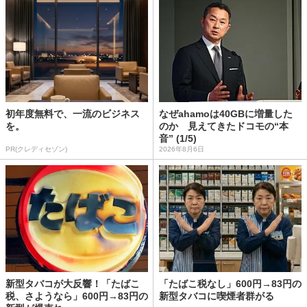
初年度無料で、一流のビジネス
なぜahamoは40GBに増量した
を。
のか 見えてきたドコモの“本
音” (1/5)
PR(クレディセゾン)
2026年8月6日
新型タバコが大反響！「たばこ
「たばこ税なし」600円→83円の
税、さようなら」600円→83円の
新型タバコに喫煙者群がる