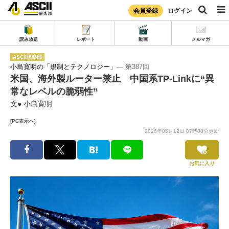
会員登録
ログイン
読み放題
レポート
動画
メルマガ
ASCII倶楽部
小島寛明の「規制とテクノロジー」
― 第387回
米国、海外製ルーター禁止 中国系TP-Linkに“異
常なレベルの脆弱性”
文● 小島寛明
[PC表示へ]
2026年05月12日 07時00分更新
お気に入り