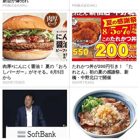
新型が爆売れ
PR(株式会社HAL)
PR(株式会社HAL)
肉厚×にんにく醤油！ 夏の「おろ
たれかつ丼が200円引き！ 「た
しバーガー」がそそる。8月5日
れとん」初の夏の感謝祭、新
から
橋・中野北口で開催
2026年7月30日
2026年7月30日