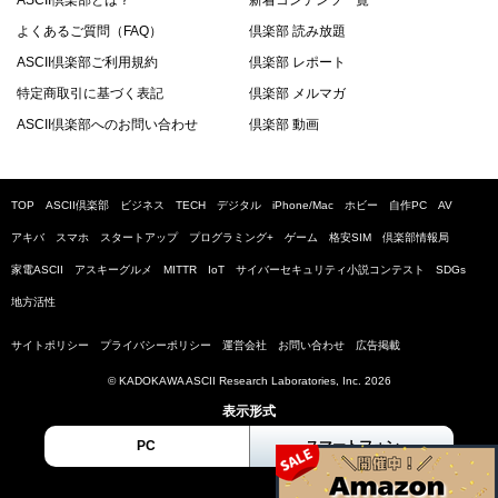
ASCII倶楽部とは？
新着コンテンツ一覧
よくあるご質問（FAQ）
倶楽部 読み放題
ASCII倶楽部ご利用規約
倶楽部 レポート
特定商取引に基づく表記
倶楽部 メルマガ
ASCII倶楽部へのお問い合わせ
倶楽部 動画
TOP
ASCII倶楽部
ビジネス
TECH
デジタル
iPhone/Mac
ホビー
自作PC
AV
アキバ
スマホ
スタートアップ
プログラミング+
ゲーム
格安SIM
倶楽部情報局
家電ASCII
アスキーグルメ
MITTR
IoT
サイバーセキュリティ小説コンテスト
SDGs
地方活性
サイトポリシー
プライバシーポリシー
運営会社
お問い合わせ
広告掲載
© KADOKAWA ASCII Research Laboratories, Inc. 2026
表示形式
PC
スマートフォン