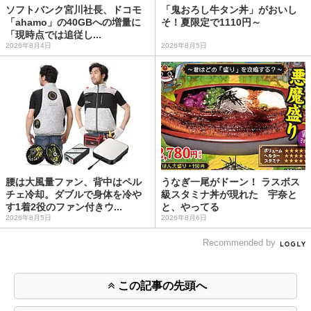
ソフトバンク宮川社長、ドコモ
「鬼おろし牛タン丼」がおいし
「ahamo」の40GBへの増量に
そ！夏限定で1110円～
「現時点では追従し...
2026年8月4日
2026年8月5日
腰は大風量ファン、背中はペル
うなぎ一尾がドーン！ ラスボス
チェ冷却。ダブルで身体を冷や
級スタミナ丼が現れた 宇奈と
す1着2役のファン付きウ...
と、やってる
2026年8月5日
2026年8月6日
Recommended by
この記事の先頭へ