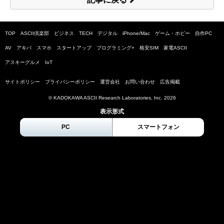
TOP
ASCII倶楽部
ビジネス
TECH
デジタル
iPhone/Mac
ゲーム・ホビー
自作PC
AV
アキバ
スマホ
スタートアップ
プログラミング+
格安SIM
家電ASCII
アスキーグルメ
IoT
サイトポリシー
プライバシーポリシー
運営会社
お問い合わせ
広告掲載
© KADOKAWA ASCII Research Laboratories, Inc.
2026
表示形式
PC
スマートフォン