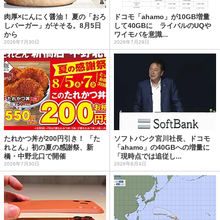
肉厚×にんにく醤油！ 夏の「おろ
ドコモ「ahamo」が10GB増量
しバーガー」がそそる。8月5日
して40GBに ライバルのUQや
から
ワイモバを意識...
2026年7月30日
2026年7月29日
たれかつ丼が200円引き！ 「た
ソフトバンク宮川社長、ドコモ
れとん」初の夏の感謝祭、新
「ahamo」の40GBへの増量に
橋・中野北口で開催
「現時点では追従し...
2026年7月30日
2026年8月4日