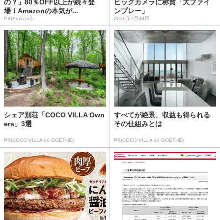
の？」80％OFF以上が続々登
ビックカメラに称賛「大ファイ
場！Amazonの本気が...
ンプレー」
PR(Amazon)
2026年7月30日
シェア別荘「COCO VILLA Own
すべてが絶景、収益も得られる
ers」3選
その仕組みとは
PR(COCO VILLA on GOETHE)
PR(COCO VILLA on GOETHE)