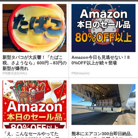
新型タバコが大反響！「たばこ
Amazon今日も見逃せない！8
税、さようなら」600円→83円の
0%OFF以上が続々登場
新型が爆売れ
PR(株式会社HAL)
PR(Amazon)
「え、こんなセールやってた
熊本にエアコン300台即日納品、