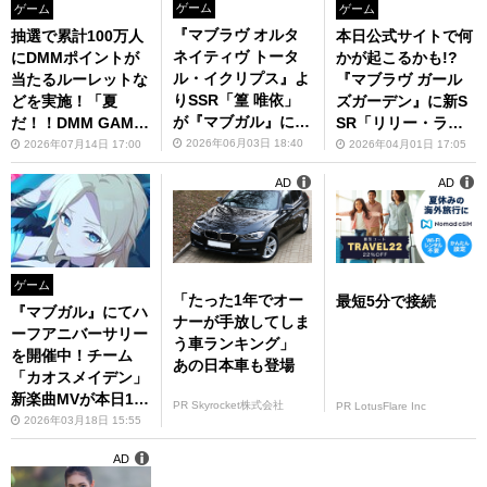
ゲーム
ゲーム
ゲーム
『マブラヴ オルタ
本日公式サイトで何
抽選で累計100万人
ネイティヴ トータ
かが起こるかも!?
にDMMポイントが
ル・イクリプス』よ
『マブラヴ ガール
当たるルーレットな
りSSR「篁 唯依」
ズガーデン』に新S
どを実施！「夏
が『マブガル』に初
SR「リリー・ラヴ
だ！！DMM GAME
登場！
ォア」が登場
S水着ジャッ
2026年06月03日 18:40
2026年04月01日 17:05
2026年07月14日 17:00
ク！！'26」を開催
AD
AD
中
ゲーム
「たった1年でオー
最短5分で接続
『マブガル』にてハ
ナーが手放してしま
ーフアニバーサリー
う車ランキング」
を開催中！チーム
あの日本車も登場
「カオスメイデン」
新楽曲MVが本日19
PR Skyrocket株式会社
PR LotusFlare Inc
時にYouTubeでプ
2026年03月18日 15:55
レミア公開
AD