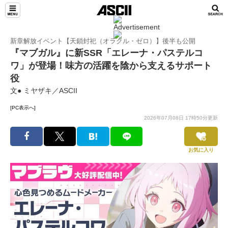
新章解放イベント【天鎖封祀（オラクル・ゼロ）】後半も公開
『マブガル』に新SSR「エレーナ・パステルコ
ワ」が登場！味方の活躍を陰から支えるサポート
役
文● ミヤザキ／ASCII
[PC表示へ]
2026年07月08日 17時50分更新
お気に入り