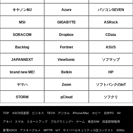
キヤノンMJ
Azure
パソコンSEVEN
MSI
GIGABYTE
ASRock
SORACOM
Dropbox
CData
Backlog
Fortinet
ASUS
JAPANNEXT
ViewSonic
ソフマップ
brand new ME!
Belkin
HP
ヤマハ
Zoom
ソフトバンクのIoT
STORM
pCloud
ソフクリ
TOP
ASCII倶楽部
ビジネス
TECH
デジタル
iPhone/Mac
ホビー
自作PC
AV
アキバ
スマホ
スタートアップ
プログラミング+
ゲーム
格安SIM
倶楽部情報局
家電ASCII
アスキーグルメ
MITTR
IoT
サイバーセキュリティ小説コンテスト
SDGs