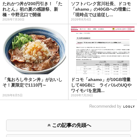
たれかつ丼が200円引き！ 「た
ソフトバンク宮川社長、ドコモ
れとん」初の夏の感謝祭、新
「ahamo」の40GBへの増量に
橋・中野北口で開催
「現時点では追従し...
2026年7月30日
2026年8月4日
「鬼おろし牛タン丼」がおいし
ドコモ「ahamo」が10GB増量
そ！夏限定で1110円～
して40GBに ライバルのUQや
ワイモバを意識...
2026年8月5日
2026年7月29日
Recommended by
この記事の先頭へ