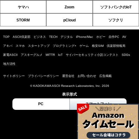
ヤマハ
Zoom
ソフトバンクのIoT
STORM
pCloud
ソフクリ
TOP
ASCII倶楽部
ビジネス
TECH
デジタル
iPhone/Mac
ホビー
自作PC
AV
アキバ
スマホ
スタートアップ
プログラミング+
ゲーム
格安SIM
倶楽部情報局
家電ASCII
アスキーグルメ
MITTR
IoT
サイバーセキュリティ小説コンテスト
SDGs
地方活性
サイトポリシー
プライバシーポリシー
運営会社
お問い合わせ
広告掲載
© KADOKAWA ASCII Research Laboratories, Inc. 2026
表示形式
PC
スマートフォン