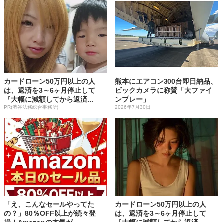
カードローン50万円以上の人
熊本にエアコン300台即日納品、
は、返済を3～6ヶ月停止して
ビックカメラに称賛「大ファイ
『大幅に減額してから返済...
ンプレー」
PR(渋谷法務総合事務所)
2026年7月30日
「え、こんなセールやってた
カードローン50万円以上の人
の？」80％OFF以上が続々登
は、返済を3～6ヶ月停止して
場！Amazonの本気が...
『大幅に減額してから返済...