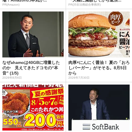
PR(Amazon)
PR(渋谷法務総合事務所)
なぜahamoは40GBに増量した
肉厚×にんにく醤油！ 夏の「おろ
のか 見えてきたドコモの“本
しバーガー」がそそる。8月5日
音” (1/5)
から
2026年8月6日
2026年7月30日