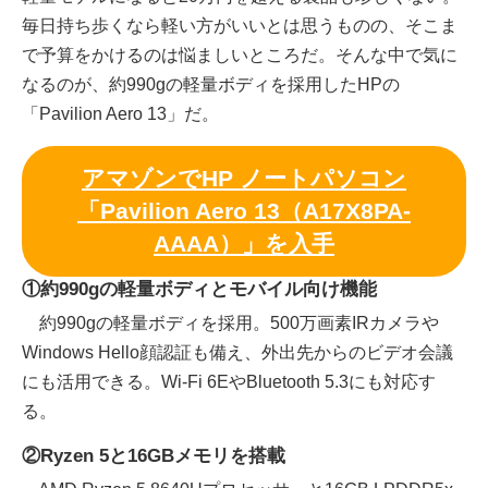
毎日持ち歩くなら軽い方がいいとは思うものの、そこま
で予算をかけるのは悩ましいところだ。そんな中で気に
なるのが、約990gの軽量ボディを採用したHPの
「Pavilion Aero 13」だ。
アマゾンでHP ノートパソコン
「Pavilion Aero 13（A17X8PA-
AAAA）」を入手
①約990gの軽量ボディとモバイル向け機能
約990gの軽量ボディを採用。500万画素IRカメラや
Windows Hello顔認証も備え、外出先からのビデオ会議
にも活用できる。Wi-Fi 6EやBluetooth 5.3にも対応す
る。
②Ryzen 5と16GBメモリを搭載