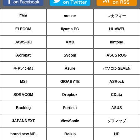
FMV
mouse
マカフィー
ELECOM
iiyama PC
HUAWEI
JAWS-UG
AMD
kintone
Acrobat
Sycom
ASUS ROG
キヤノンMJ
Azure
パソコンSEVEN
MSI
GIGABYTE
ASRock
SORACOM
Dropbox
CData
Backlog
Fortinet
ASUS
JAPANNEXT
ViewSonic
ソフマップ
brand new ME!
Belkin
HP