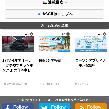
連載目次へ
ASCII.jpトップへ
次にお勧めの記事
AD
AD
AD
わずか1年でオーナ
最短5分で接続
ローソンアプリ／ク
ーが手放す車ランキ
ーポン配信中
ング あの日本車も
PR Skyrocket株式会社
PR LotusFlare Inc
PR ローソン
公式アカウントをフォローして最新情報を手に入れよう