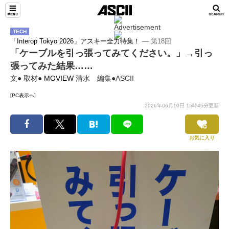
TECH
「Interop Tokyo 2026」アスキー全力特集！
― 第18回
「ケーブルを引っ張ってみてください。」→引っ
張ってみた結果……
文● 取材●
MOVIEW
清水 編集●ASCII
[PC表示へ]
2026年06月10日 15時45分更新
お気に入り