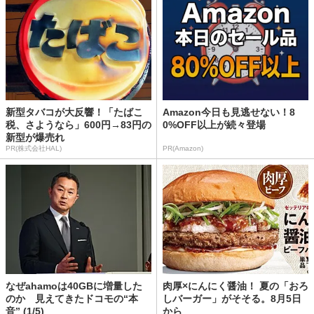
新型タバコが大反響！「たばこ
Amazon今日も見逃せない！8
税、さようなら」600円→83円の
0%OFF以上が続々登場
新型が爆売れ
PR(株式会社HAL)
PR(Amazon)
なぜahamoは40GBに増量した
肉厚×にんにく醤油！ 夏の「おろ
のか 見えてきたドコモの“本
しバーガー」がそそる。8月5日
音” (1/5)
から