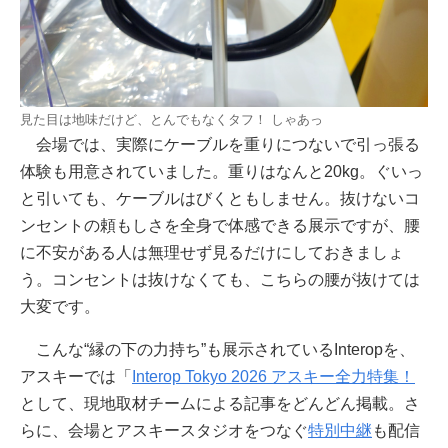
見た目は地味だけど、とんでもなくタフ！ しゃあっ
会場では、実際にケーブルを重りにつないで引っ張る
体験も用意されていました。重りはなんと20kg。ぐいっ
と引いても、ケーブルはびくともしません。抜けないコ
ンセントの頼もしさを全身で体感できる展示ですが、腰
に不安がある人は無理せず見るだけにしておきましょ
う。コンセントは抜けなくても、こちらの腰が抜けては
大変です。
こんな“縁の下の力持ち”も展示されているInteropを、
アスキーでは「
Interop Tokyo 2026 アスキー全力特集！
として、現地取材チームによる記事をどんどん掲載。さ
らに、会場とアスキースタジオをつなぐ
特別中継
も配信