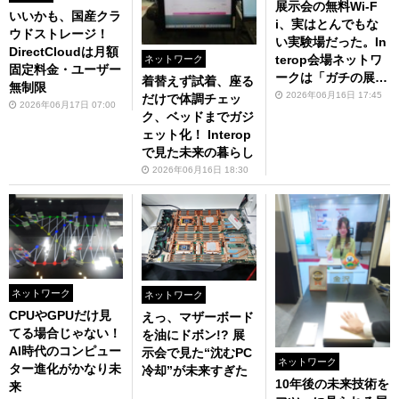
展示会の無料Wi-F
いいかも、国産クラ
i、実はとんでもな
ウドストレージ！
い実験場だった。In
DirectCloudは月額
terop会場ネットワ
ネットワーク
固定料金・ユーザー
ークは「ガチの展
着替えず試着、座る
無制限
示」
2026年06月16日 17:45
だけで体調チェッ
2026年06月17日 07:00
ク、ベッドまでガジ
ェット化！ Interop
で見た未来の暮らし
2026年06月16日 18:30
ネットワーク
ネットワーク
CPUやGPUだけ見
えっ、マザーボード
てる場合じゃない！
を油にドボン!? 展
AI時代のコンピュー
示会で見た“沈むPC
ネットワーク
ター進化がかなり未
冷却”が未来すぎた
10年後の未来技術を
来