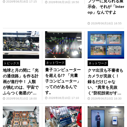
フツーに見られる展
2026年06月16日 17:15
2026年06月16日 16:50
示会、それが「Inter
op」なんですよ
2026年06月16日 16:55
ネットワーク
トピックス
ネットワーク
量子コンピューター
地球と月の間に「光
クマ出没も不審者も
を超える!? 「光量
の通信路」を作る計
カメラが見抜く！
子コンピューター」
画が進行中！ 人類
録るだけじゃな
ってのがあるんで
が挑むのは、宇宙で
い、“異常を見抜
す。
ふらつく衛星の“ブ
く”防犯技術がすご
レ”……？
2026年06月10日 17:10
い
2026年06月10日 18:00
2026年06月10日 16:30