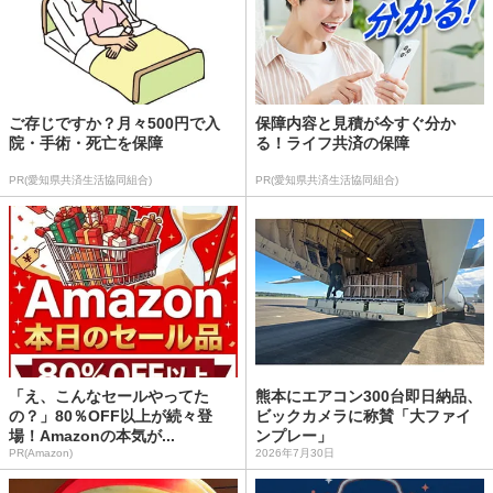
ご存じですか？月々500円で入
保障内容と見積が今すぐ分か
院・手術・死亡を保障
る！ライフ共済の保障
PR(愛知県共済生活協同組合)
PR(愛知県共済生活協同組合)
「え、こんなセールやってた
熊本にエアコン300台即日納品、
の？」80％OFF以上が続々登
ビックカメラに称賛「大ファイ
場！Amazonの本気が...
ンプレー」
PR(Amazon)
2026年7月30日