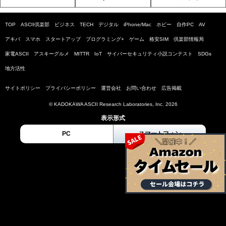
TOP
ASCII倶楽部
ビジネス
TECH
デジタル
iPhone/Mac
ホビー
自作PC
AV
アキバ
スマホ
スタートアップ
プログラミング+
ゲーム
格安SIM
倶楽部情報局
家電ASCII
アスキーグルメ
MITTR
IoT
サイバーセキュリティ小説コンテスト
SDGs
地方活性
サイトポリシー
プライバシーポリシー
運営会社
お問い合わせ
広告掲載
© KADOKAWA ASCII Research Laboratories, Inc. 2026
表示形式
PC
スマートフォン