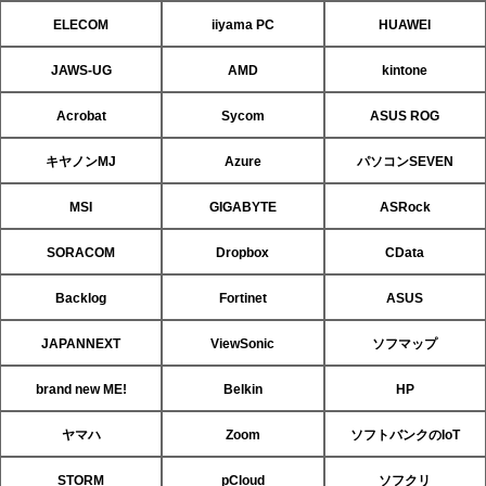
ELECOM
iiyama PC
HUAWEI
JAWS-UG
AMD
kintone
Acrobat
Sycom
ASUS ROG
キヤノンMJ
Azure
パソコンSEVEN
MSI
GIGABYTE
ASRock
SORACOM
Dropbox
CData
Backlog
Fortinet
ASUS
JAPANNEXT
ViewSonic
ソフマップ
brand new ME!
Belkin
HP
ヤマハ
Zoom
ソフトバンクのIoT
STORM
pCloud
ソフクリ