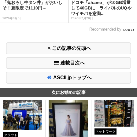
「鬼おろし牛タン丼」がおいし
ドコモ「ahamo」が10GB増量
そ！夏限定で1110円～
して40GBに ライバルのUQや
ワイモバを意識...
2026年8月5日
2026年7月29日
Recommended by
この記事の先頭へ
連載目次へ
ASCII.jpトップへ
次にお勧めの記事
ネットワーク
クラウド