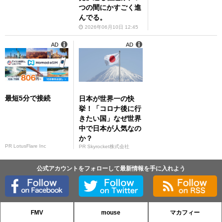
つの間にかすごく進
んでる。
2026年06月10日 12:45
AD
AD
最短5分で接続
日本が世界一の快
挙！「コロナ後に行
きたい国」なぜ世界
中で日本が人気なの
か？
PR LotusFlare Inc
PR Skyrocket株式会社
公式アカウントをフォローして最新情報を手に入れよう
FMV
mouse
マカフィー