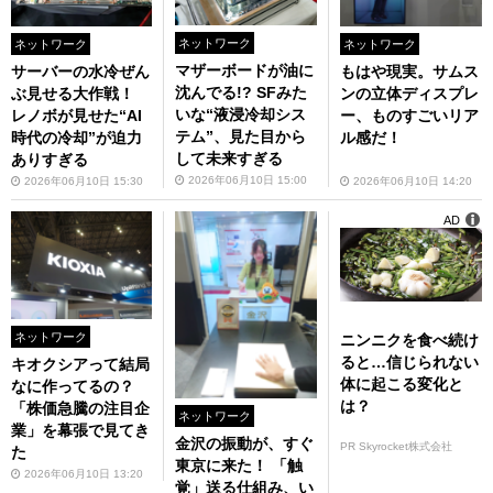
ネットワーク
ネットワーク
ネットワーク
マザーボードが油に
もはや現実。サムス
サーバーの水冷ぜん
沈んでる!? SFみた
ンの立体ディスプレ
ぶ見せる大作戦！
いな“液浸冷却シス
ー、ものすごいリア
レノボが見せた“AI
テム”、見た目から
ル感だ！
時代の冷却”が迫力
して未来すぎる
ありすぎる
2026年06月10日 15:00
2026年06月10日 14:20
2026年06月10日 15:30
AD
ネットワーク
ニンニクを食べ続け
ると…信じられない
キオクシアって結局
体に起こる変化と
なに作ってるの？
は？
「株価急騰の注目企
ネットワーク
業」を幕張で見てき
金沢の振動が、すぐ
PR Skyrocket株式会社
た
東京に来た！ 「触
2026年06月10日 13:20
覚」送る仕組み、い