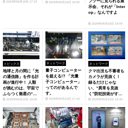
フツーに見られる展
2026年06月16日 17:15
2026年06月16日 16:50
示会、それが「Inter
op」なんですよ
2026年06月16日 16:55
ネットワーク
トピックス
ネットワーク
量子コンピューター
地球と月の間に「光
クマ出没も不審者も
を超える!? 「光量
の通信路」を作る計
カメラが見抜く！
子コンピューター」
画が進行中！ 人類
録るだけじゃな
ってのがあるんで
が挑むのは、宇宙で
い、“異常を見抜
す。
ふらつく衛星の“ブ
く”防犯技術がすご
レ”……？
2026年06月10日 17:10
い
2026年06月10日 18:00
2026年06月10日 16:30