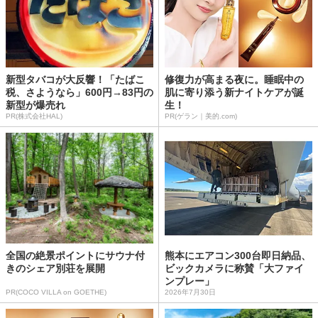
新型タバコが大反響！「たばこ
修復力が高まる夜に。睡眠中の
税、さようなら」600円→83円の
肌に寄り添う新ナイトケアが誕
新型が爆売れ
生！
PR(株式会社HAL)
PR(ゲラン｜美的.com)
全国の絶景ポイントにサウナ付
熊本にエアコン300台即日納品、
きのシェア別荘を展開
ビックカメラに称賛「大ファイ
ンプレー」
PR(COCO VILLA on GOETHE)
2026年7月30日