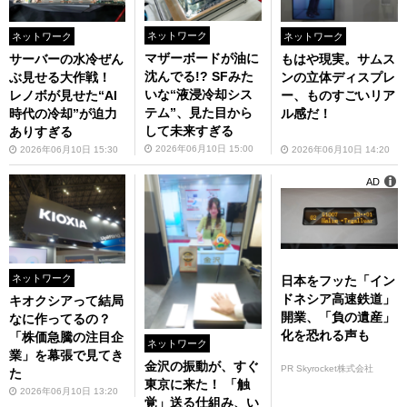
ネットワーク
ネットワーク
ネットワーク
マザーボードが油に
もはや現実。サムス
サーバーの水冷ぜん
沈んでる!? SFみた
ンの立体ディスプレ
ぶ見せる大作戦！
いな“液浸冷却シス
ー、ものすごいリア
レノボが見せた“AI
テム”、見た目から
ル感だ！
時代の冷却”が迫力
して未来すぎる
ありすぎる
2026年06月10日 15:00
2026年06月10日 14:20
2026年06月10日 15:30
AD
ネットワーク
日本をフッた「イン
ドネシア高速鉄道」
キオクシアって結局
開業、「負の遺産」
なに作ってるの？
化を恐れる声も
「株価急騰の注目企
ネットワーク
業」を幕張で見てき
金沢の振動が、すぐ
PR Skyrocket株式会社
た
東京に来た！ 「触
2026年06月10日 13:20
覚」送る仕組み、い