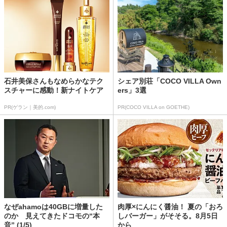
石井美保さんもなめらかなテク
シェア別荘「COCO VILLA Own
スチャーに感動！新ナイトケア
ers」3選
PR(ゲラン｜美的.com)
PR(COCO VILLA on GOETHE)
なぜahamoは40GBに増量した
肉厚×にんにく醤油！ 夏の「おろ
のか 見えてきたドコモの“本
しバーガー」がそそる。8月5日
音” (1/5)
から