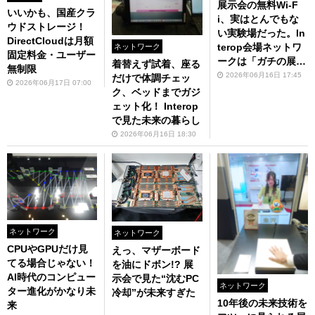
展示会の無料Wi-F
いいかも、国産クラ
i、実はとんでもな
ウドストレージ！
い実験場だった。In
DirectCloudは月額
terop会場ネットワ
ネットワーク
固定料金・ユーザー
ークは「ガチの展
着替えず試着、座る
無制限
示」
2026年06月16日 17:45
だけで体調チェッ
2026年06月17日 07:00
ク、ベッドまでガジ
ェット化！ Interop
で見た未来の暮らし
2026年06月16日 18:30
ネットワーク
ネットワーク
CPUやGPUだけ見
えっ、マザーボード
てる場合じゃない！
を油にドボン!? 展
AI時代のコンピュー
示会で見た“沈むPC
ネットワーク
ター進化がかなり未
冷却”が未来すぎた
10年後の未来技術を
来