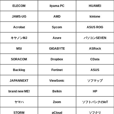
ELECOM
iiyama PC
HUAWEI
JAWS-UG
AMD
kintone
Acrobat
Sycom
ASUS ROG
キヤノンMJ
Azure
パソコンSEVEN
MSI
GIGABYTE
ASRock
SORACOM
Dropbox
CData
Backlog
Fortinet
ASUS
JAPANNEXT
ViewSonic
ソフマップ
brand new ME!
Belkin
HP
ヤマハ
Zoom
ソフトバンクのIoT
STORM
pCloud
ソフクリ