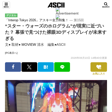
デジタル
「Interop Tokyo 2026」アスキー全力特集！
― 第15回
“スター・ウォーズのホログラム”が現実に近づい
た？ 幕張で見つけた裸眼3Dディスプレイが未来す
ぎる
文● 取材●
MOVIEW
清水 編集●ASCII
[PC表示へ]
2026年06月10日 14時40分更新
お気に入り