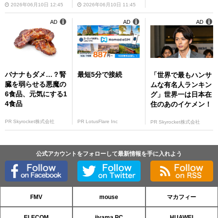
2026年06月10日 12:45
2026年06月10日 11:45
AD
AD
AD
バナナもダメ…？腎
最短5分で接続
「世界で最もハンサ
臓を弱らせる悪魔の
ムな有名人ランキン
6食品、元気にする1
グ」世界一は日本在
4食品
住のあのイケメン！
PR Skyrocket株式会社
PR LotusFlare Inc
PR Skyrocket株式会社
公式アカウントをフォローして最新情報を手に入れよう
FMV
mouse
マカフィー
ELECOM
iiyama PC
HUAWEI