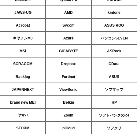
JAWS-UG
AMD
kintone
Acrobat
Sycom
ASUS ROG
キヤノンMJ
Azure
パソコンSEVEN
MSI
GIGABYTE
ASRock
SORACOM
Dropbox
CData
Backlog
Fortinet
ASUS
JAPANNEXT
ViewSonic
ソフマップ
brand new ME!
Belkin
HP
ヤマハ
Zoom
ソフトバンクのIoT
STORM
pCloud
ソフクリ