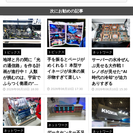
次にお勧めの記事
トピックス
トピックス
ネットワーク
手を振るとページが
地球と月の間に「光
サーバーの水冷ぜん
めくれる！ 本型サ
の通信路」を作る計
ぶ見せる大作戦！
イネージが未来の展
画が進行中！ 人類
レノボが見せた“AI
示物すぎて楽しい
が挑むのは、宇宙で
時代の冷却”が迫力
ふらつく衛星の“ブ
ありすぎる
レ”……？
2026年06月10日 17:30
2026年06月10日 18:00
2026年06月10日 15:30
ネットワーク
ネットワーク
ネットワーク
データセンター不足