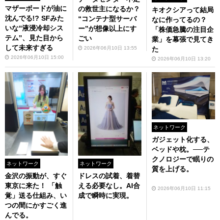
マザーボードが油に
の救世主になるか？
キオクシアって結局
沈んでる!? SFみた
“コンテナ型サーバ
なに作ってるの？
いな“液浸冷却シス
ー”が想像以上にす
「株価急騰の注目企
テム”、見た目から
ごい
業」を幕張で見てき
して未来すぎる
2026年06月10日 13:55
た
2026年06月10日 15:00
2026年06月10日 13:20
ネットワーク
ガジェット化する、
ベッドや枕。──テ
クノロジーで眠りの
ネットワーク
ネットワーク
質を上げる。
金沢の振動が、すぐ
ドレスの試着、着替
東京に来た！ 「触
える必要なし。AI合
2026年06月10日 11:15
覚」送る仕組み、い
成で瞬時に実現。
つの間にかすごく進
んでる。