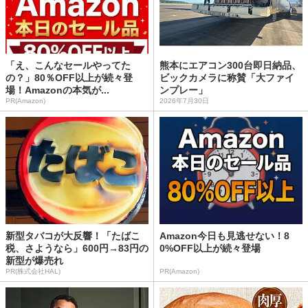
「え、こんなセールやってた
熊本にエアコン300台即日納品、
の？」80％OFF以上が続々登
ビックカメラに称賛「大ファイ
場！Amazonの本気が...
ンプレー」
PR(Amazon)
2026年7月30日
新型タバコが大反響！「たばこ
Amazon今日も見逃せない！8
税、さようなら」600円→83円の
0%OFF以上が続々登場
新型が爆売れ
PR(株式会社HAL)
PR(Amazon)