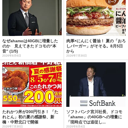
なぜahamoは40GBに増量した
肉厚×にんにく醤油！ 夏の「おろ
のか 見えてきたドコモの“本
しバーガー」がそそる。8月5日
音” (1/5)
から
2026年8月6日
2026年7月30日
たれかつ丼が200円引き！ 「た
ソフトバンク宮川社長、ドコモ
れとん」初の夏の感謝祭、新
「ahamo」の40GBへの増量に
橋・中野北口で開催
「現時点では追従し...
2026年7月30日
2026年8月4日