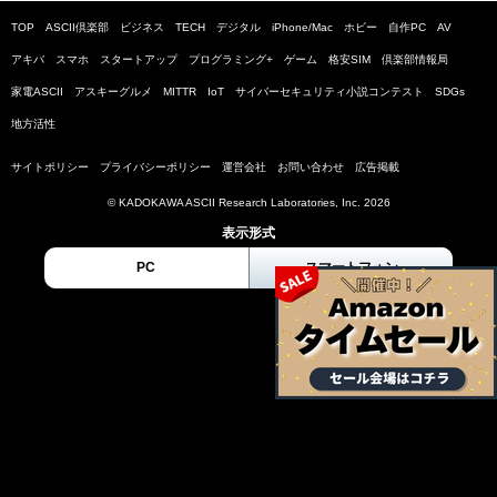
TOP
ASCII倶楽部
ビジネス
TECH
デジタル
iPhone/Mac
ホビー
自作PC
AV
アキバ
スマホ
スタートアップ
プログラミング+
ゲーム
格安SIM
倶楽部情報局
家電ASCII
アスキーグルメ
MITTR
IoT
サイバーセキュリティ小説コンテスト
SDGs
地方活性
サイトポリシー
プライバシーポリシー
運営会社
お問い合わせ
広告掲載
© KADOKAWA ASCII Research Laboratories, Inc. 2026
表示形式
PC
スマートフォン